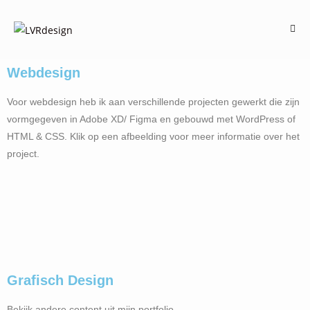
Webdesign
Voor webdesign heb ik aan verschillende projecten gewerkt die zijn
vormgegeven in Adobe XD/ Figma en gebouwd met WordPress of
HTML & CSS. Klik op een afbeelding voor meer informatie over het
project.
Verdantia
Kledingbank Zaanstreek
DHL - html & css
Grafisch Design
Zelfinzicht-deck
Stylish!
Bekijk andere content uit mijn portfolio.