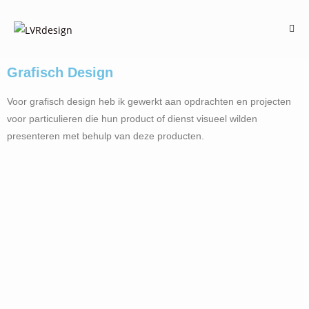
Grafisch Design
Voor grafisch design heb ik gewerkt aan opdrachten en projecten
voor particulieren die hun product of dienst visueel wilden
presenteren met behulp van deze producten.
Honey Label
Chocolate cat
Chocolate Bar
MA - Booklet
Verdantia
Nieuwjaarskaartje