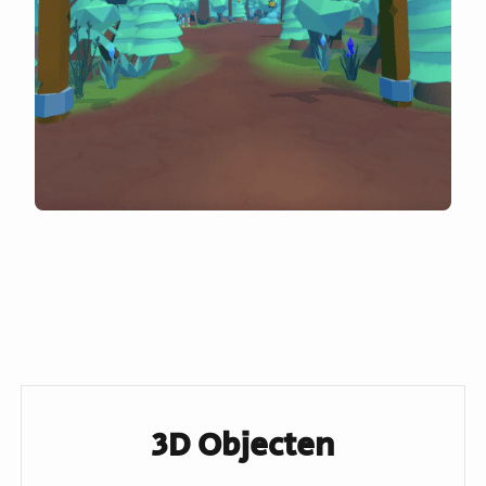
VR - Stress Relief
Largarx
3D Objecten