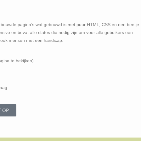
 gebouwde pagina’s wat gebouwd is met puur HTML, CSS en een beetje
onsive en bevat alle states die nodig zijn om voor alle gebuikers een
us ook mensen met een handicap.
gina te bekijken)
raag.
T OP