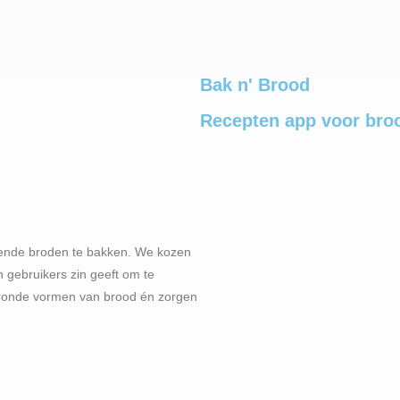
Bak n' Brood
Recepten app voor bro
llende broden te bakken. We kozen
n gebruikers zin geeft om te
e ronde vormen van brood én zorgen