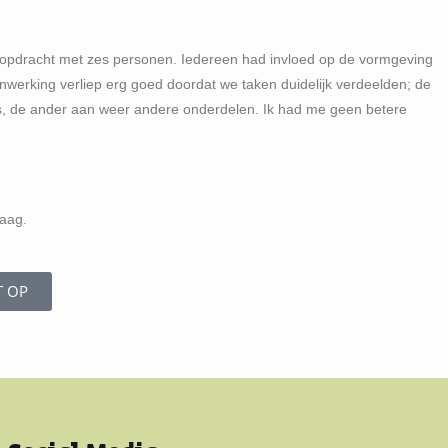
opdracht met zes personen. Iedereen had invloed op de vormgeving
werking verliep erg goed doordat we taken duidelijk verdeelden; de
s, de ander aan weer andere onderdelen. Ik had me geen betere
raag.
T OP